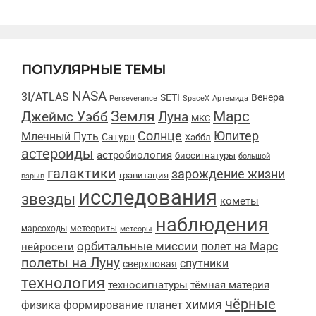
ПОПУЛЯРНЫЕ ТЕМЫ
NASA
3I/ATLAS
SETI
Венера
Perseverance
SpaceX
Артемида
Марс
Земля
Луна
Джеймс Уэбб
МКС
Солнце
Юпитер
Млечный Путь
Сатурн
Хаббл
астероиды
астробиология
биосигнатуры
большой
галактики
зарождение жизни
гравитация
взрыв
исследования
звезды
кометы
наблюдения
метеориты
марсоходы
метеоры
орбитальные миссии
полет на Марс
нейросети
полеты на Луну
спутники
сверхновая
технология
техносигнатуры
тёмная материя
чёрные
химия
физика
формирование планет