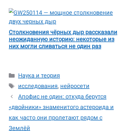
Столкновения чёрных дыр рассказали
неожиданную историю: некоторые из
них могли сливаться не один раз
Рубрики
Наука и теория
Метки
исследования
,
нейросети
Апофис не один: откуда берутся
«двойники» знаменитого астероида и
как часто они пролетают рядом с
Землёй