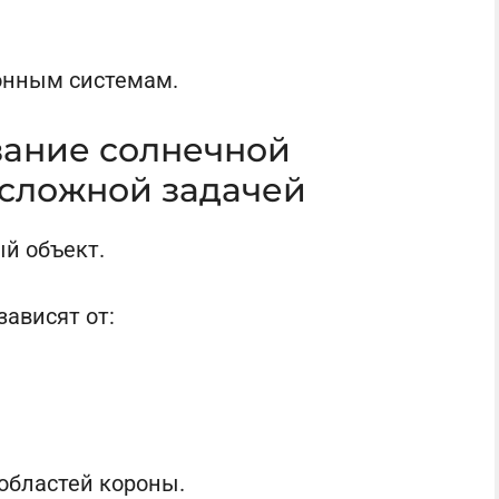
онным системам.
ание солнечной
 сложной задачей
й объект.
ависят от:
областей короны.