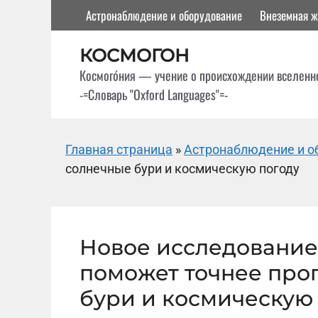
Перейти
Астронаблюдение и оборудование
Внеземная ж
к
содержимому
КОСМОГОН
Космого́ния — учение о происхождении вселенн
-=Словарь "Oxford Languages"=-
Главная страница
»
Астронаблюдение и о
солнечные бури и космическую погоду
Новое исследование
поможет точнее про
бури и космическую