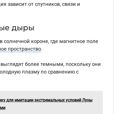
я зависит от спутников, связи и
ные дыры
 солнечной короне, где магнитное поле
ое пространство
.
 выглядят более темными, поскольку они
холодную плазму по сравнению с
вку для имитации экстремальных условий Луны
ями