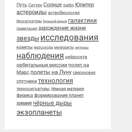
Солнце
Юпитер
Путь
Сатурн
Хаббл
астероиды
астробиология
галактики
биосигнатуры
большой взрыв
зарождение жизни
гравитация
исследования
звезды
кометы
метеориты
марсоходы
метеоры
наблюдения
нейросети
орбитальные миссии
полет на
полеты на Луну
Марс
сверхновая
технология
спутники
техносигнатуры
тёмная материя
физика
формирование планет
чёрные дыры
химия
экзопланеты