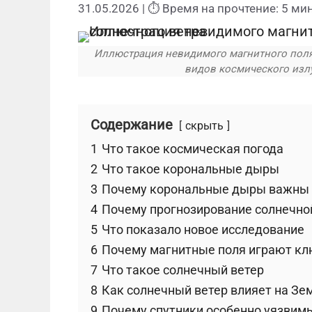
31.05.2026
| ⏱ Время на прочтение: 5 мин
Иллюстрация невидимого магнитного поля
видов космического изл
Содержание
скрыть
1
Что такое космическая погода
2
Что такое корональные дыры
3
Почему корональные дыры важны
4
Почему прогнозирование солнечной
5
Что показало новое исследование
6
Почему магнитные поля играют к
7
Что такое солнечный ветер
8
Как солнечный ветер влияет на З
9
Почему спутники особенно уязвим