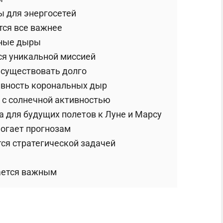
ы для энергосетей
тся все важнее
ьные дыры
тся уникальной миссией
существовать долго
ивность корональных дыр
 с солнечной активностью
 для будущих полетов к Луне и Марсу
могает прогнозам
ся стратегической задачей
ается важным