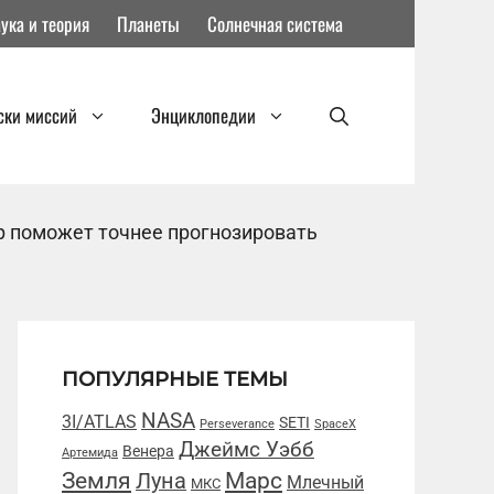
ука и теория
Планеты
Солнечная система
ски миссий
Энциклопедии
 поможет точнее прогнозировать
ПОПУЛЯРНЫЕ ТЕМЫ
NASA
3I/ATLAS
SETI
Perseverance
SpaceX
Джеймс Уэбб
Венера
Артемида
Марс
Земля
Луна
Млечный
МКС