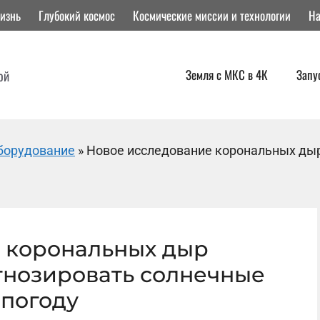
изнь
Глубокий космос
Космические миссии и технологии
На
Земля с МКС в 4К
Запу
ой
борудование
»
Новое исследование корональных дыр
 корональных дыр
гнозировать солнечные
 погоду