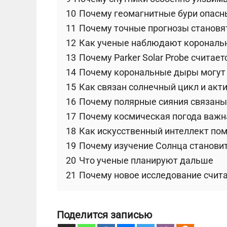
10
Почему геомагнитные бури опасн
11
Почему точные прогнозы становя
12
Как ученые наблюдают коронал
13
Почему Parker Solar Probe считае
14
Почему корональные дыры могут 
15
Как связан солнечный цикл и акт
16
Почему полярные сияния связаны
17
Почему космическая погода важна
18
Как искусственный интеллект по
19
Почему изучение Солнца становит
20
Что ученые планируют дальше
21
Почему новое исследование счит
Поделится записью