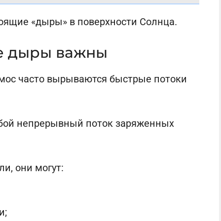
тоящие «дыры» в поверхности Солнца.
е дыры важны
мос часто вырываются быстрые потоки
обой непрерывный поток заряженных
и, они могут:
и;