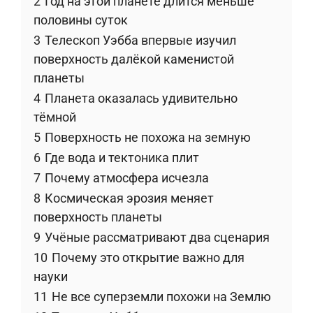
2
Год на этой планете длится меньше
половины суток
3
Телескоп Уэбба впервые изучил
поверхность далёкой каменистой
планеты
4
Планета оказалась удивительно
тёмной
5
Поверхность не похожа на земную
6
Где вода и тектоника плит
7
Почему атмосфера исчезла
8
Космическая эрозия меняет
поверхность планеты
9
Учёные рассматривают два сценария
10
Почему это открытие важно для
науки
11
Не все суперземли похожи на Землю