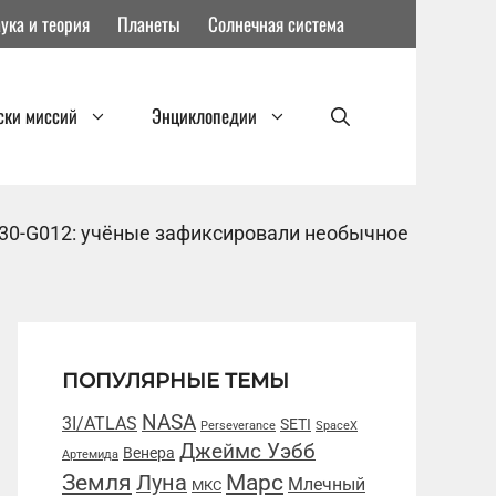
ука и теория
Планеты
Солнечная система
ски миссий
Энциклопедии
130-G012: учёные зафиксировали необычное
ПОПУЛЯРНЫЕ ТЕМЫ
NASA
3I/ATLAS
SETI
Perseverance
SpaceX
Джеймс Уэбб
Венера
Артемида
Марс
Земля
Луна
Млечный
МКС