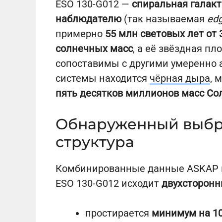
ESO 130-G012 —
спиральная галакт
наблюдателю
(так называемая
ed
примерно
55 млн световых лет от
солнечных масс
, а её звёздная п
сопоставимы с другими умеренно 
системы находится
чёрная дыра
, 
пять десятков миллионов масс Со
Обнаруженный выбро
структура
Комбинированные данные ASKAP 
ESO 130-G012 исходит
двухсторонн
простирается
минимум на 10