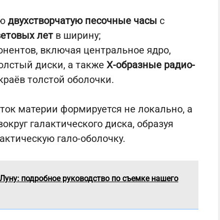
ую
двухстворчатую песочные часы
с
ветовых лет
в ширину;
онентов, включая центральное ядро,
толстый диски, а также
X-образные радио-
краёв толстой оболочки.
оток материи формируется не локально, а
округ галактического диска, образуя
лактическую гало-оболочку.
Луну: подробное руководство по съемке нашего