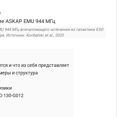
.
 944 МГц впечатляющего истечения из галактики ESO
. Источник: Koribalski et al., 2025
тся и что из себя представляет
меры и структура
с
изики
O 130-G012