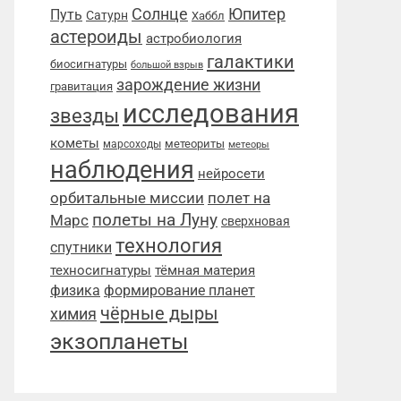
Солнце
Юпитер
Путь
Сатурн
Хаббл
астероиды
астробиология
галактики
биосигнатуры
большой взрыв
зарождение жизни
гравитация
исследования
звезды
кометы
метеориты
марсоходы
метеоры
наблюдения
нейросети
орбитальные миссии
полет на
полеты на Луну
Марс
сверхновая
технология
спутники
техносигнатуры
тёмная материя
физика
формирование планет
чёрные дыры
химия
экзопланеты