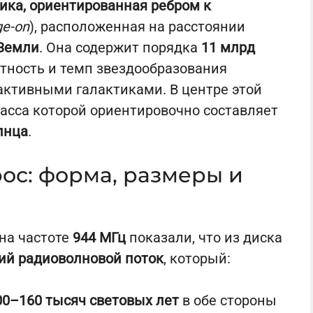
ика, ориентированная ребром к
ge-on
), расположенная на расстоянии
 Земли
. Она содержит порядка
11 млрд
лотность и темп звездообразования
активными галактиками. В центре этой
масса которой ориентировочно составляет
лнца
.
с: форма, размеры и
на частоте
944 МГц
показали, что из диска
ий радиоволновой поток
, который:
0–160 тысяч световых лет
в обе стороны