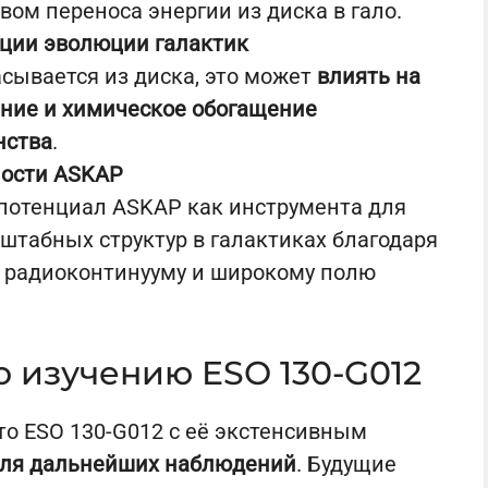
ом переноса энергии из диска в гало.
яции эволюции галактик
сывается из диска, это может
влиять на
ние и химическое обогащение
нства
.
ости ASKAP
потенциал ASKAP как инструмента для
табных структур в галактиках благодаря
к радиоконтинууму и широкому полю
о изучению ESO 130-G012
то ESO 130-G012 с её экстенсивным
для дальнейших наблюдений
. Будущие