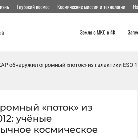
изнь
Глубокий космос
Космические миссии и технологии
На
Земля с МКС в 4К
Запу
ой
AP обнаружил огромный «поток» из галактики ESO 
ромный «поток» из
012: учёные
бычное космическое