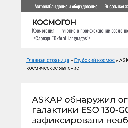
Перейти
Астронаблюдение и оборудование
Внеземная ж
к
содержимому
КОСМОГОН
Космого́ния — учение о происхождении вселенн
-=Словарь "Oxford Languages"=-
Главная страница
»
Глубокий космос
»
ASK
космическое явление
ASKAP обнаружил ог
галактики ESO 130-G
зафиксировали нео