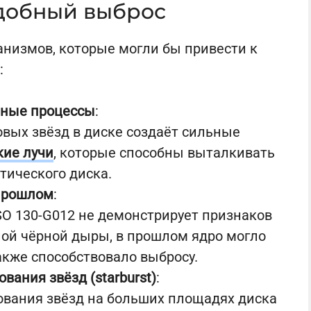
добный выброс
низмов, которые могли бы привести к
:
нные процессы
:
вых звёзд в диске создаёт сильные
кие лучи
, которые способны выталкивать
тического диска.
 прошлом
:
O 130-G012 не демонстрирует признаков
ной чёрной дыры, в прошлом ядро могло
акже способствовало выбросу.
вания звёзд (starburst)
:
ования звёзд на больших площадях диска