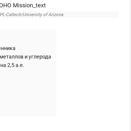
L-Caltech/University of Arizona
енника
металлов и углерода
а 2,5 а.е.