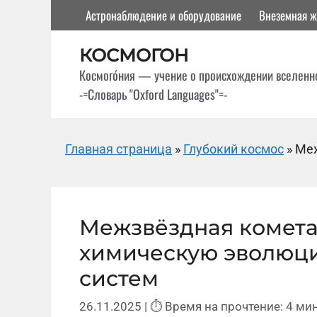
Перейти
Астронаблюдение и оборудование
Внеземная ж
к
содержимому
КОСМОГОН
Космого́ния — учение о происхождении вселенн
-=Словарь "Oxford Languages"=-
Главная страница
»
Глубокий космос
»
Меж
Межзвёздная комета 
химическую эволюци
систем
26.11.2025
| ⏱ Время на прочтение: 4 мин