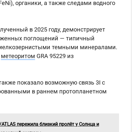
Ni), органики, а также следами водного
ученный в 2025 году, демонстрирует
раженных поглощений — типичный
и мелкозернистыми темными минералами.
с
метеоритом
GRA 95229 из
также показало возможную связь 3I с
рованными в раннем протопланетном
/ATLAS пережила близкий пролёт у Солнца и