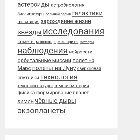
астероиды
астробиология
галактики
биосигнатуры
большой взрыв
зарождение жизни
гравитация
исследования
звезды
кометы
метеориты
марсоходы
метеоры
наблюдения
нейросети
орбитальные миссии
полет на
полеты на Луну
Марс
сверхновая
технология
спутники
техносигнатуры
тёмная материя
физика
формирование планет
чёрные дыры
химия
экзопланеты