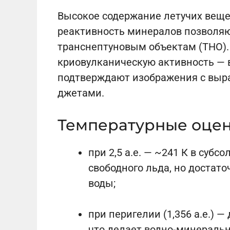
Высокое содержание летучих вещес
реактивность минералов позволяют
транснептуновым объектам (ТНО).
криовулканическую активность — 
подтверждают изображения с вы
джетами.
Температурные оце
при 2,5 а.е. — ~241 К в субс
свободного льда, но достат
воды;
при перигелии (1,356 а.е.) —
что делает водно-минераль