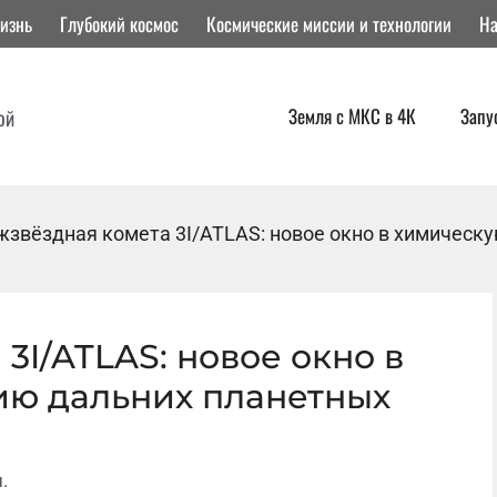
изнь
Глубокий космос
Космические миссии и технологии
На
Земля с МКС в 4К
Запу
ой
звёздная комета 3I/ATLAS: новое окно в химическ
3I/ATLAS: новое окно в
ю дальних планетных
.