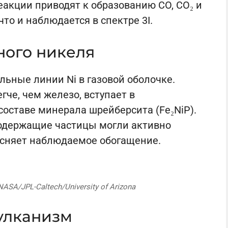
акции приводят к образованию CO, CO₂ и
то и наблюдается в спектре 3I.
ного никеля
льные линии Ni в газовой оболочке.
гче, чем железо, вступает в
составе минерала шрейберсита (Fe₂NiP).
одержащие частицы могли активно
ъясняет наблюдаемое обогащение.
NASA/JPL-Caltech/University of Arizona
вулканизм