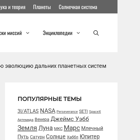
ука и теория
Планеты
Солнечная система
ски миссий
Энциклопедии
ую эволюцию дальних планетных систем
ПОПУЛЯРНЫЕ ТЕМЫ
NASA
3I/ATLAS
SETI
Perseverance
SpaceX
Джеймс Уэбб
Венера
Артемида
Марс
Земля
Луна
Млечный
МКС
Солнце
Юпитер
Путь
Сатурн
Хаббл