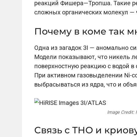
реакций Фишера—Тропша. Такие ре
сложных органических молекул — ч
Почему в коме так м
Одна из загадок 3I — аномально си
Модели показывают, что никель ле
поверхностную реакцию с водой в 
При активном газовыделении Ni-с
выбрасываться из ядра, что и об
Image Credit: 
Связь с ТНО и крио