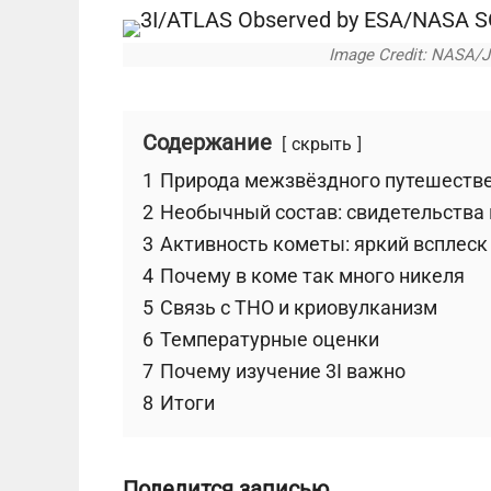
Image Credit: NASA/JP
Содержание
скрыть
1
Природа межзвёздного путешеств
2
Необычный состав: свидетельства 
3
Активность кометы: яркий всплеск н
4
Почему в коме так много никеля
5
Связь с ТНО и криовулканизм
6
Температурные оценки
7
Почему изучение 3I важно
8
Итоги
Поделится записью