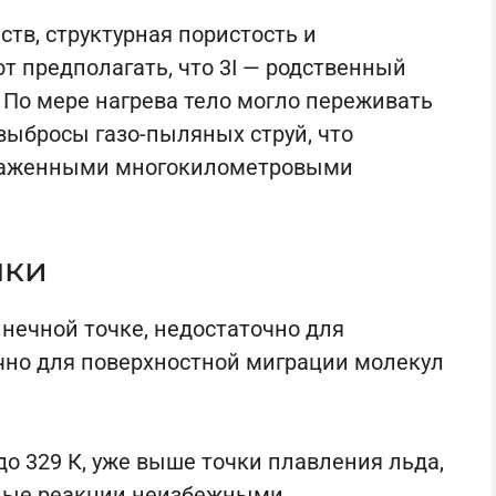
тв, структурная пористость и
 предполагать, что 3I — родственный
 По мере нагрева тело могло переживать
выбросы газо-пыляных струй, что
раженными многокилометровыми
нки
олнечной точке, недостаточно для
очно для поверхностной миграции молекул
 до 329 К, уже выше точки плавления льда,
ные реакции неизбежными.