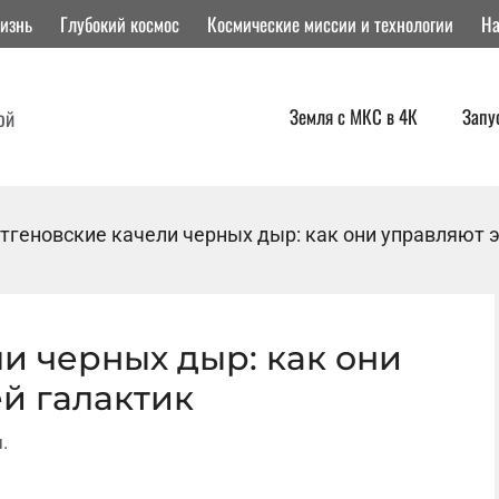
изнь
Глубокий космос
Космические миссии и технологии
На
Земля с МКС в 4К
Запу
ой
тгеновские качели черных дыр: как они управляют 
и черных дыр: как они
й галактик
.