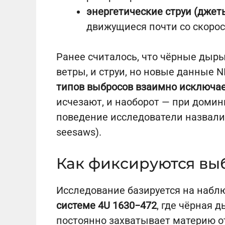
энергетические струи (джет
движущиеся почти со скорос
Ранее считалось, что чёрные дыр
ветры, и струи, но новые данные 
типов выбросов взаимно исключает
исчезают, и наоборот — при домин
поведение исследователи назвал
seesaws).
Как фиксируются вы
Исследование базируется на набл
системе 4U 1630−472
, где чёрная 
постоянно захватывает материю о