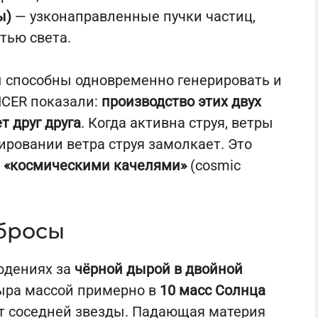
ы)
— узконаправленные пучки частиц,
тью света.
ы способны одновременно генерировать и
NICER показали:
производство этих двух
 друг друга
. Когда активна струя, ветры
ировании ветра струя замолкает. Это
и
«космическими качелями»
(cosmic
бросы
юдениях за
чёрной дырой в двойной
дыра массой примерно в
10 масс Солнца
т соседней
звезды
. Падающая материя