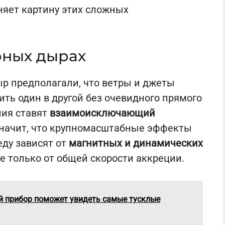
няет картину этих сложных
ёрных дырах
р предполагали, что ветры и джеты
ить один в другой без очевидного прямого
ния ставят
взаимоисключающий
 значит, что крупномасштабные эффекты
еду зависят от
магнитных и динамических
 не только от общей скорости аккреции.
 прибор поможет увидеть самые тусклые