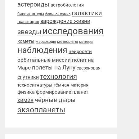
астероиды
астробиология
галактики
биосигнатуры
большой взрыв
зарождение жизни
гравитация
исследования
звезды
кометы
метеориты
марсоходы
метеоры
наблюдения
нейросети
орбитальные миссии
полет на
полеты на Луну
Марс
сверхновая
технология
спутники
техносигнатуры
тёмная материя
физика
формирование планет
чёрные дыры
химия
экзопланеты