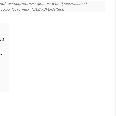
нной аккреционным диском и выбрасывающей
трую. Источник: NASA/JPL-Caltech
уи
»