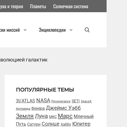
ука и теория
Планеты
Солнечная система
ски миссий
Энциклопедии
эволюцией галактик
ПОПУЛЯРНЫЕ ТЕМЫ
NASA
3I/ATLAS
SETI
Perseverance
SpaceX
Джеймс Уэбб
Венера
Артемида
Марс
Земля
Луна
Млечный
МКС
Солнце
Юпитер
Путь
Сатурн
Хаббл