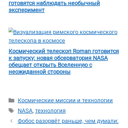
готовятся наблюдать необычный
эксперимент
Космический телескоп Roman готовится
к запуску: новая обсерватория NASA
обещает открыть Вселенную с
неожиданной стороны
Рубрики
Космические миссии и технологии
Метки
NASA
,
технология
Фобос разорвёт раньше, чем думали: