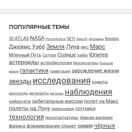
ПОПУЛЯРНЫЕ ТЕМЫ
NASA
3I/ATLAS
SETI
Венера
Perseverance
SpaceX
Артемида
Марс
Земля
Луна
Джеймс Уэбб
МКС
Солнце
Юпитер
Млечный Путь
Сатурн
Хаббл
астероиды
астробиология
биосигнатуры
большой
галактики
зарождение жизни
гравитация
взрыв
исследования
звезды
кометы
наблюдения
метеориты
марсоходы
метеоры
орбитальные миссии
полет на Марс
нейросети
полеты на Луну
спутники
сверхновая
технология
техносигнатуры
тёмная материя
чёрные
химия
физика
формирование планет