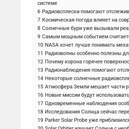
системе
6
Радиовсплески помогают отслежи
7
Космическая погода влияет на сов
8
Солнечные бури уже вызывали ре
9
Самым мощным событием считаетс
10
NASA хочет лучше понимать меха
11
Радиоволны особенно полезны дл
12
Почему корона горячее поверхнос
13
Радионаблюдения помогают отсл
14
Некоторые солнечные радиовспл
15
Атмосфера Земли мешает части 
16
Новые миссии будут использоват
17
Одновременные наблюдения осо
18
Исследования Солнца сейчас пер
19
Parker Solar Probe уже приблизил
20
Solar Orbiter изучает Солнце с не