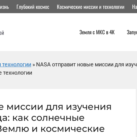
изнь
Глубокий космос
Космические миссии и технологии
На
Земля с МКС в 4К
Запу
ой
 технологии
»
NASA отправит новые миссии для изуч
 технологии
е миссии для изучения
а: как солнечные
Землю и космические