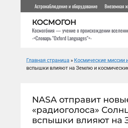
Перейти
Астронаблюдение и оборудование
Внеземная ж
к
содержимому
КОСМОГОН
Космого́ния — учение о происхождении вселенн
-=Словарь "Oxford Languages"=-
Главная страница
»
Космические миссии и
вспышки влияют на Землю и космические
NASA отправит новы
«радиоголоса» Солнц
вспышки влияют на 