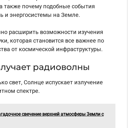
а также почему подобные события
зь и энергосистемы на Земле.
но расширить возможности изучения
ки, которая становится все важнее по
ства от космической инфраструктуры.
злучает радиоволны
ько свет, Солнце испускает излучение
итном спектре.
агадочное свечение верхней атмосферы Земли с