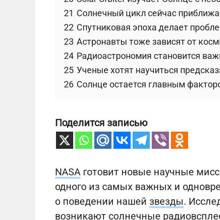
21
Солнечный цикл сейчас приближа
22
Спутниковая эпоха делает пробле
23
Астронавты тоже зависят от кос
24
Радиоастрономия становится ва
25
Ученые хотят научиться предска
26
Солнце остается главным фактор
Поделится записью
NASA
готовит новые научные мисс
одного из самых важных и однов
о поведении нашей
звезды
. Иссле
возникают солнечные радиовсплес