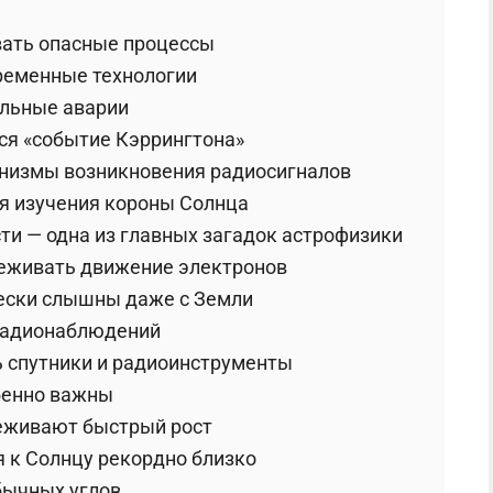
вать опасные процессы
ременные технологии
альные аварии
я «событие Кэррингтона»
низмы возникновения радиосигналов
я изучения короны Солнца
ти — одна из главных загадок астрофизики
еживать движение электронов
ески слышны даже с Земли
радионаблюдений
ь спутники и радиоинструменты
бенно важны
еживают быстрый рост
ся к Солнцу рекордно близко
обычных углов