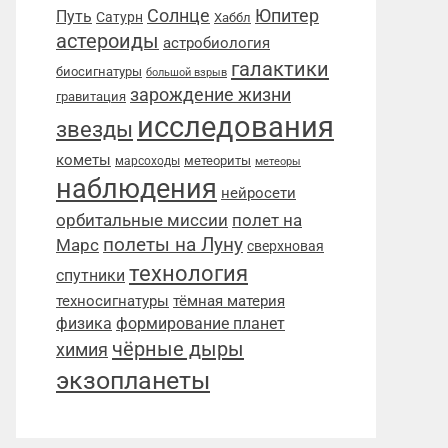
Солнце
Юпитер
Путь
Сатурн
Хаббл
астероиды
астробиология
галактики
биосигнатуры
большой взрыв
зарождение жизни
гравитация
исследования
звезды
кометы
метеориты
марсоходы
метеоры
наблюдения
нейросети
орбитальные миссии
полет на
полеты на Луну
Марс
сверхновая
технология
спутники
техносигнатуры
тёмная материя
физика
формирование планет
чёрные дыры
химия
экзопланеты