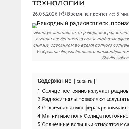
технологии
26.05.2026
| ⏱ Время на прочтение: 5 мин
Было установлено, что рекордный радиовспле
вызван особенностью солнечной атмосфер
снимке, сделанном во время полного солнечно
V-образная форма большого шлемообразного с
Shadia Habba
Содержание
скрыть
1
Солнце постоянно излучает радио
2
Радиосигналы позволяют «слушать
3
Солнечная атмосфера чрезвычайн
4
Магнитные поля Солнца постоянно
5
Солнечные вспышки относятся к 