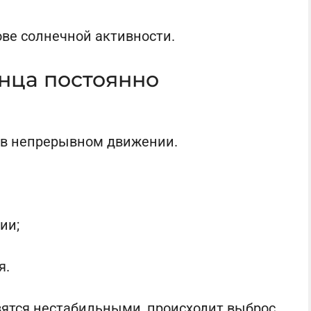
ве солнечной активности.
нца постоянно
 в непрерывном движении.
ии;
я.
вятся нестабильными, происходит выброс