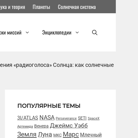
ука и теория
Планеты
Солнечная система
ски миссий
Энциклопедии
ения «радиоголоса» Солнца: как солнечные
ПОПУЛЯРНЫЕ ТЕМЫ
NASA
3I/ATLAS
SETI
Perseverance
SpaceX
Джеймс Уэбб
Венера
Артемида
Марс
Земля
Луна
Млечный
МКС