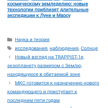
космическому земледелию: новые
технологии приблизят длительные
экспедиции к Луне и Марсу
Рубрики
Наука и теория
Метки
исследования
,
наблюдения
,
Солнце
Новый взгляд на TRAPPIST-1e,
экзопланету размером с Землю,
находящуюся в обитаемой зоне
МКС готовится к назначению нового
командующего и приступает к
последним пяти годам