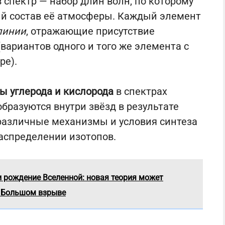
 спектр — набор длин волн, по которому
й состав её атмосферы. Каждый элемент
линии
, отражающие присутствие
вариантов одного и того же элемента с
ре).
ы углерода и кислорода
в спектрах
бразуются внутри звёзд в результате
различные механизмы и условия синтеза
аспределении изотопов.
и рождение Вселенной: новая теория может
о Большом взрыве