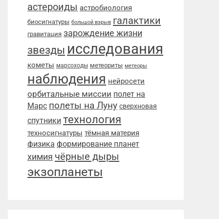
астероиды
астробиология
галактики
биосигнатуры
большой взрыв
зарождение жизни
гравитация
исследования
звезды
кометы
метеориты
марсоходы
метеоры
наблюдения
нейросети
орбитальные миссии
полет на
полеты на Луну
Марс
сверхновая
технология
спутники
техносигнатуры
тёмная материя
физика
формирование планет
чёрные дыры
химия
экзопланеты