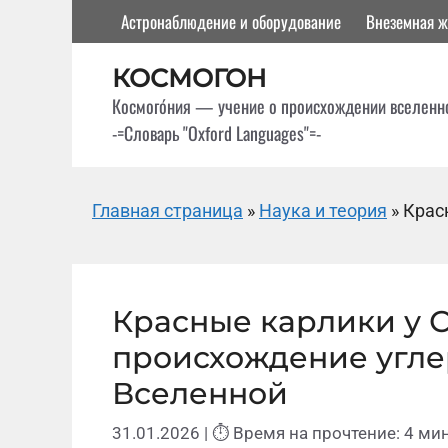
Перейти
Астронаблюдение и оборудование
Внеземная ж
к
содержимому
КОСМОГОН
Космого́ния — учение о происхождении вселенн
-=Словарь "Oxford Languages"=-
Главная страница
»
Наука и теория
»
Крас
Красные карлики у 
происхождение угле
Вселенной
31.01.2026
| ⏱ Время на прочтение: 4 мин