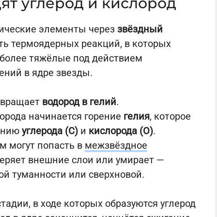
ят углерод и кислород
мические элементы через
звёздный
ь термоядерных реакций, в которых
 более тяжёлые под действием
ений в ядре звезды.
ревращает
водород в гелий
.
дорода начинается горение
гелия
, которое
ванию
углерода (C)
и
кислорода (O)
.
м могут попасть в
межзвёздное
 теряет внешние слои или умирает —
ой туманности или сверхновой.
тадии, в ходе которых образуются углерод