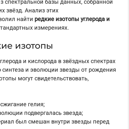
из спектральной базы данных, собранной
х звёзд. Анализ этих
волил найти
редкие изотопы углерода и
 стандартных измерениях.
кие изотопы
глерода и кислорода в звёздных спектрах
о синтеза и эволюции звезды от рождения
отопы могут свидетельствовать,
 сжигание гелия;
волюции подвергалась звезда;
ериал был смешан внутри звезды перед