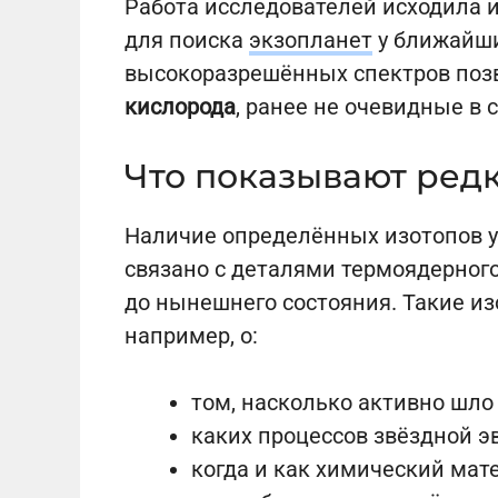
Работа исследователей исходила 
для поиска
экзопланет
у ближайши
высокоразрешённых спектров поз
кислорода
, ранее не очевидные в
Что показывают ред
Наличие определённых изотопов у
связано с деталями термоядерног
до нынешнего состояния. Такие из
например, о:
том, насколько активно шло
каких процессов звёздной э
когда и как химический мат