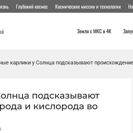
изнь
Глубокий космос
Космические миссии и технологии
На
Земля с МКС в 4К
Запу
ой
ные карлики у Солнца подсказывают происхождение 
Солнца подсказывают
рода и кислорода во
.