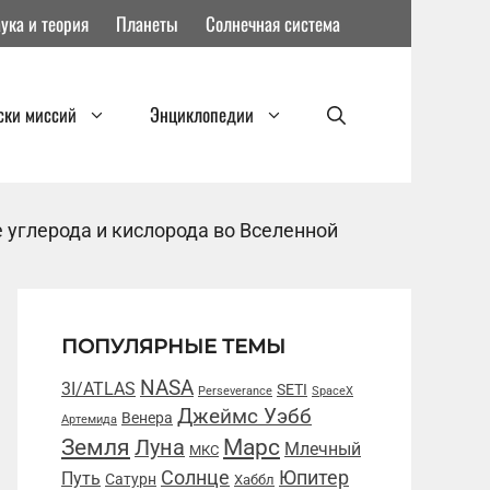
ука и теория
Планеты
Солнечная система
ски миссий
Энциклопедии
углерода и кислорода во Вселенной
ПОПУЛЯРНЫЕ ТЕМЫ
NASA
3I/ATLAS
SETI
Perseverance
SpaceX
Джеймс Уэбб
Венера
Артемида
Марс
Земля
Луна
Млечный
МКС
Солнце
Юпитер
Путь
Сатурн
Хаббл