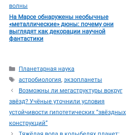
На Марсе обнаружены необычные
«металлические» дюны: почему они
выглядят как декорации научной
фантастики
Рубрики
Планетарная наука
Метки
астробиология
,
экзопланеты
Возможны ли мегаструктуры вокруг
звёзд? Учёные уточнили условия
устойчивости гипотетических “звёздных
конструкций”
Тяжёлая вода в колыбелях планет: