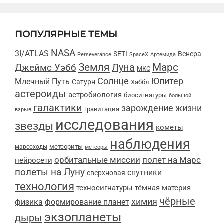
ПОПУЛЯРНЫЕ ТЕМЫ
NASA
3I/ATLAS
SETI
Венера
Perseverance
SpaceX
Артемида
Марс
Земля
Луна
Джеймс Уэбб
МКС
Солнце
Юпитер
Млечный Путь
Сатурн
Хаббл
астероиды
астробиология
биосигнатуры
большой
галактики
зарождение жизни
гравитация
взрыв
исследования
звезды
кометы
наблюдения
метеориты
марсоходы
метеоры
орбитальные миссии
полет на Марс
нейросети
полеты на Луну
спутники
сверхновая
технология
техносигнатуры
тёмная материя
чёрные
химия
физика
формирование планет
экзопланеты
дыры