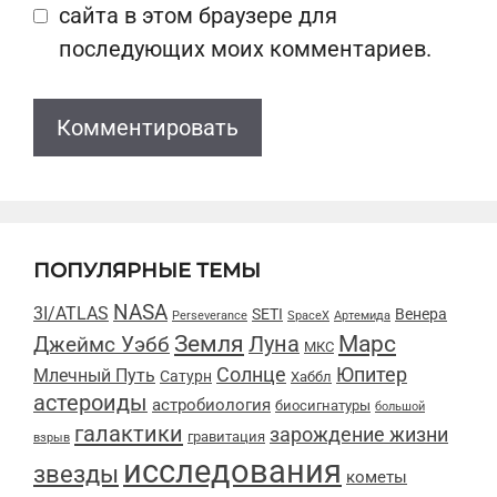
сайта в этом браузере для
последующих моих комментариев.
ПОПУЛЯРНЫЕ ТЕМЫ
NASA
3I/ATLAS
SETI
Венера
Perseverance
SpaceX
Артемида
Марс
Земля
Луна
Джеймс Уэбб
МКС
Солнце
Юпитер
Млечный Путь
Сатурн
Хаббл
астероиды
астробиология
биосигнатуры
большой
галактики
зарождение жизни
гравитация
взрыв
исследования
звезды
кометы