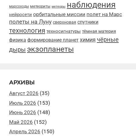
наблюдения
метеориты
марсоходы
метеоры
орбитальные миссии
полет на Марс
нейросети
полеты на Луну
спутники
сверхновая
технология
техносигнатуры
тёмная материя
чёрные
химия
физика
формирование планет
экзопланеты
дыры
АРХИВЫ
Август 2026
(35)
Июль 2026
(153)
Июнь 2026
(148)
Май 2026
(152)
Апрель 2026
(150)