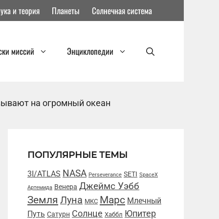
ука и теория
Планеты
Солнечная система
ски миссий
Энциклопедии
азывают на огромный океан
ПОПУЛЯРНЫЕ ТЕМЫ
NASA
3I/ATLAS
SETI
Perseverance
SpaceX
Джеймс Уэбб
Венера
Артемида
Марс
Земля
Луна
Млечный
МКС
Солнце
Юпитер
Путь
Сатурн
Хаббл