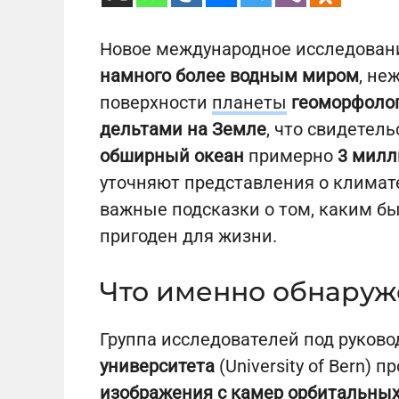
Новое международное исследован
намного более водным миром
, не
поверхности
планеты
геоморфолог
дельтами на Земле
, что свидетель
обширный океан
примерно
3 милл
уточняют представления о климате
важные подсказки о том, каким был
пригоден для жизни.
Что именно обнару
Группа исследователей под руков
университета
(University of Bern)
изображения с камер орбитальны