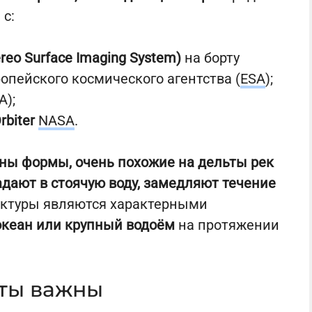
с:
ereo Surface Imaging System)
на борту
опейского космического агентства (
ESA
);
A);
rbiter
NASA
.
ны формы, очень похожие на дельты рек
адают в стоячую воду, замедляют течение
руктуры являются характерными
 океан или крупный водоём
на протяжении
ты важны