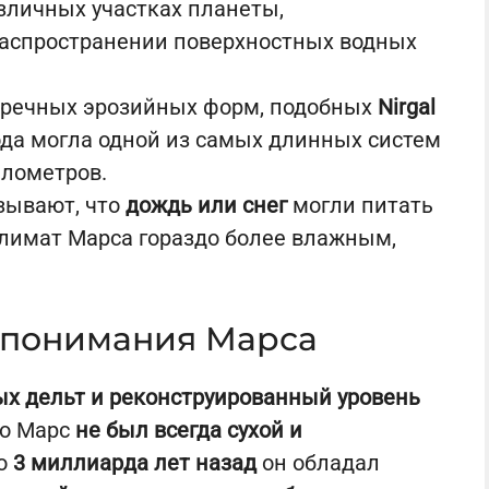
зличных участках планеты,
распространении поверхностных водных
 речных эрозийных форм, подобных
Nirgal
вода могла одной из самых длинных систем
илометров.
зывают, что
дождь или снег
могли питать
климат Марса гораздо более влажным,
я понимания Марса
х дельт и реконструированный уровень
то Марс
не был всегда сухой и
но
3 миллиарда лет назад
он обладал