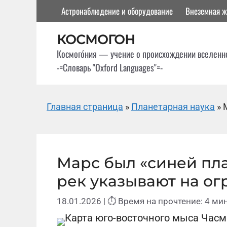
Перейти
Астронаблюдение и оборудование
Внеземная ж
к
содержимому
КОСМОГОН
Космого́ния — учение о происхождении вселенн
-=Словарь "Oxford Languages"=-
Главная страница
»
Планетарная наука
»
Марс был «синей пла
рек указывают на о
18.01.2026
| ⏱ Время на прочтение: 4 мин