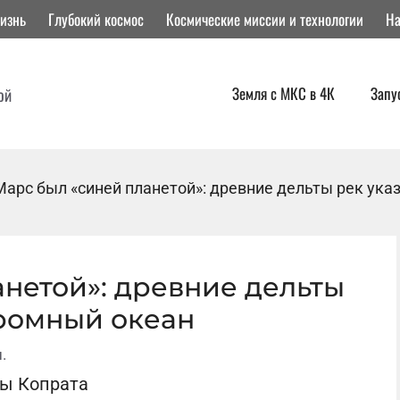
изнь
Глубокий космос
Космические миссии и технологии
На
Земля с МКС в 4К
Запу
ой
Марс был «синей планетой»: древние дельты рек ук
нетой»: древние дельты
громный океан
.