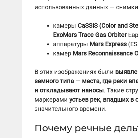
использованных данных — снимки 
камеры
CaSSIS (Color and St
ExoMars Trace Gas Orbiter
Евр
аппаратуры
Mars Express
(ES
камер
Mars Reconnaissance O
В этих изображениях были
выявле
земного типа — места, где реки вп
и откладывают наносы
. Такие ст
маркерами
устьев рек, впадших в
значительного времени.
Почему речные дель