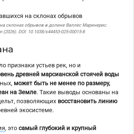
на склонах обрывов в долине Валлес Маринерис.
n (2026). DOI: 10.1038/s44453-025-00015-8
ана
о признаки устьев рек, но и
вень древней марсианской стоячей воды
еных,
может быть не менее по размеру,
еан на Земле
. Такие выводы основаны на
дельт, позволяющих
восстановить линию
ревней экосистеме.
ия
, это
самый глубокий и крупный