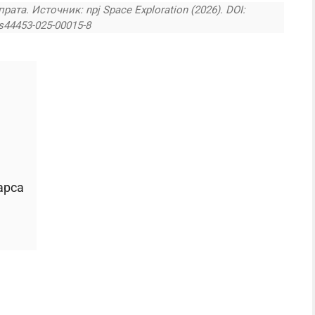
та. Источник: npj Space Exploration (2026). DOI:
s44453-025-00015-8
арса