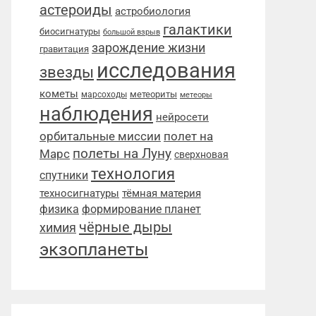
астероиды
астробиология
галактики
биосигнатуры
большой взрыв
зарождение жизни
гравитация
исследования
звезды
кометы
метеориты
марсоходы
метеоры
наблюдения
нейросети
орбитальные миссии
полет на
полеты на Луну
Марс
сверхновая
технология
спутники
техносигнатуры
тёмная материя
физика
формирование планет
чёрные дыры
химия
экзопланеты