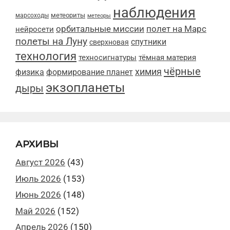
наблюдения
метеориты
марсоходы
метеоры
орбитальные миссии
полет на Марс
нейросети
полеты на Луну
спутники
сверхновая
технология
техносигнатуры
тёмная материя
чёрные
химия
физика
формирование планет
экзопланеты
дыры
АРХИВЫ
Август 2026
(43)
Июль 2026
(153)
Июнь 2026
(148)
Май 2026
(152)
Апрель 2026
(150)