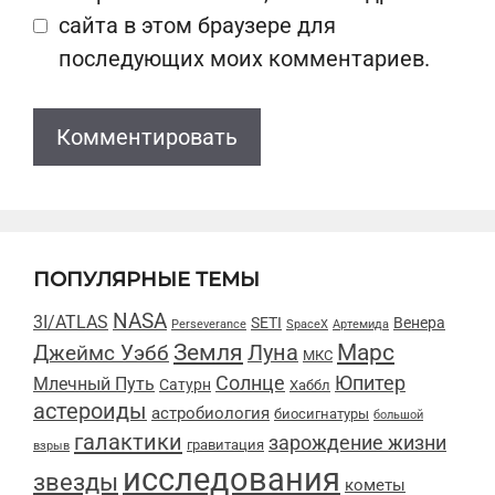
сайта в этом браузере для
последующих моих комментариев.
ПОПУЛЯРНЫЕ ТЕМЫ
NASA
3I/ATLAS
SETI
Венера
Perseverance
SpaceX
Артемида
Марс
Земля
Луна
Джеймс Уэбб
МКС
Солнце
Юпитер
Млечный Путь
Сатурн
Хаббл
астероиды
астробиология
биосигнатуры
большой
галактики
зарождение жизни
гравитация
взрыв
исследования
звезды
кометы