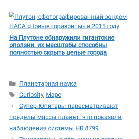
На Плутоне обнаружили гигантские
оползни: их масштабы способны
полностью скрыть целые города
Рубрики
Планетарная наука
Метки
Curiosity
,
Марс
Супер-Юпитеры пересматривают
пределы массы планет: что показали
наблюдения системы HR 8799