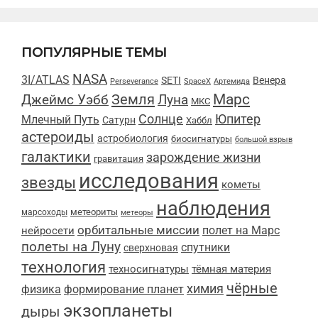
ПОПУЛЯРНЫЕ ТЕМЫ
NASA
3I/ATLAS
SETI
Венера
Perseverance
SpaceX
Артемида
Марс
Земля
Луна
Джеймс Уэбб
МКС
Солнце
Юпитер
Млечный Путь
Сатурн
Хаббл
астероиды
астробиология
биосигнатуры
большой взрыв
галактики
зарождение жизни
гравитация
исследования
звезды
кометы
наблюдения
метеориты
марсоходы
метеоры
орбитальные миссии
полет на Марс
нейросети
полеты на Луну
спутники
сверхновая
технология
техносигнатуры
тёмная материя
чёрные
химия
физика
формирование планет
экзопланеты
дыры