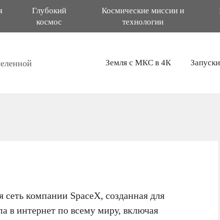
я
Глубокий
Космические миссии и
космос
технологии
Земля с МКС в 4К
Запуски
селенной
я сеть компании SpaceX, созданная для
а в интернет по всему миру, включая