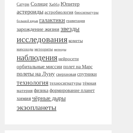
Солнце
Юпитер
Сатурн
Хаббл
астероиды
астробиология
биосигнатуры
галактики
гравитация
большой взрыв
звезды
зарождение жизни
исследования
кометы
метеориты
марсоходы
метеоры
наблюдения
нейросети
орбитальные миссии
полет на Марс
полеты на Луну
спутники
сверхновая
технология
тёмная
техносигнатуры
формирование планет
материя
физика
чёрные дыры
химия
экзопланеты