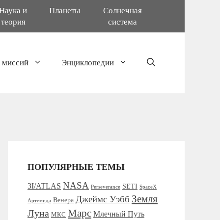
Наука и
Планеты
Солнечная
теория
система
 миссий
Энциклопедии
ПОПУЛЯРНЫЕ ТЕМЫ
NASA
3I/ATLAS
SETI
Perseverance
SpaceX
Земля
Джеймс Уэбб
Венера
Артемида
Марс
Луна
Млечный Путь
МКС