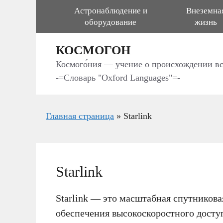
Перейти
Астронаблюдение и
Внеземна
к
оборудование
жизнь
содержимому
КОСМОГОН
Космого́ния — учение о происхождении в
-=Словарь "Oxford Languages"=-
Главная страница
»
Starlink
Starlink
Starlink — это масштабная спутникова
обеспечения высокоскоростного доступ