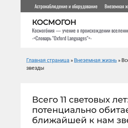
Перейти
Астронаблюдение и оборудование
Внеземная ж
к
содержимому
КОСМОГОН
Космого́ния — учение о происхождении вселенн
-=Словарь "Oxford Languages"=-
Главная страница
»
Внеземная жизнь
»
Вс
звезды
Всего 11 световых ле
потенциально обита
ближайшей к нам зв