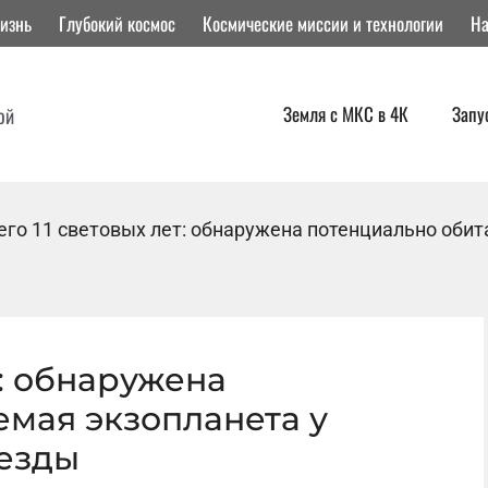
изнь
Глубокий космос
Космические миссии и технологии
На
Земля с МКС в 4К
Запу
ой
его 11 световых лет: обнаружена потенциально оби
т: обнаружена
емая экзопланета у
езды