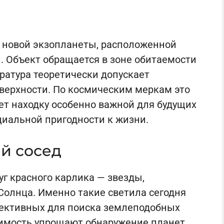
 новой экзопланеты, расположенной
и. Объект обращается в зоне обитаемости
ература теоретически допускает
верхности. По космическим меркам это
ает находку особенно важной для будущих
иальной пригодности к жизни.
й сосед
г красного карлика — звезды,
Солнца. Именно такие светила сегодня
пективных для поиска землеподобных
тимость упрощают обнаружение планет