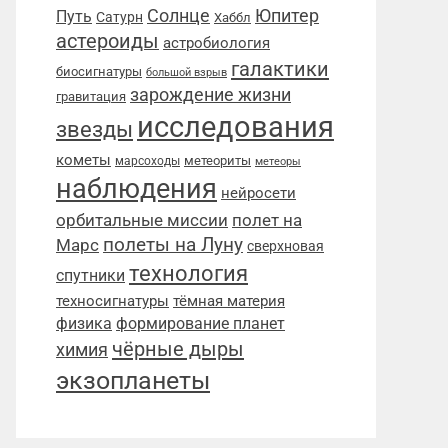
Солнце
Юпитер
Путь
Сатурн
Хаббл
астероиды
астробиология
галактики
биосигнатуры
большой взрыв
зарождение жизни
гравитация
исследования
звезды
кометы
метеориты
марсоходы
метеоры
наблюдения
нейросети
орбитальные миссии
полет на
полеты на Луну
Марс
сверхновая
технология
спутники
техносигнатуры
тёмная материя
физика
формирование планет
чёрные дыры
химия
экзопланеты