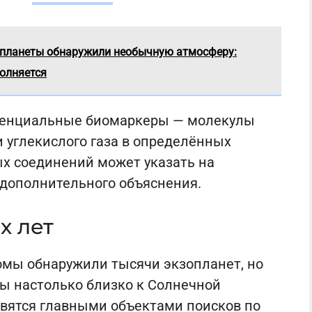
 планеты обнаружили необычную атмосферу:
полняется
тенциальные биомаркеры — молекулы
и углекислого газа в определённых
х соединений может указать на
дополнительного объяснения.
х лет
омы обнаружили тысячи экзопланет, но
ы настолько близко к Солнечной
вятся главными объектами поисков по