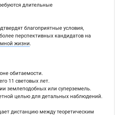
требуются длительные
дтвердят благоприятные условия,
иболее перспективных кандидатов на
емной жизни
.
оне обитаемости.
го 11 световых лет.
рии землеподобных или суперземель.
тетной целью для детальных наблюдений.
щает дистанцию между теоретическим