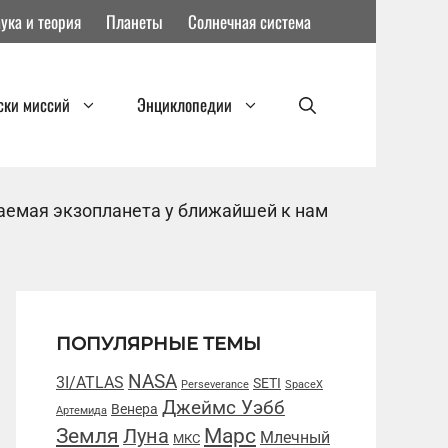
ука и теория
Планеты
Солнечная система
ски миссий
Энциклопедии
таемая экзопланета у ближайшей к нам
ПОПУЛЯРНЫЕ ТЕМЫ
NASA
3I/ATLAS
SETI
Perseverance
SpaceX
Джеймс Уэбб
Венера
Артемида
Марс
Земля
Луна
Млечный
МКС