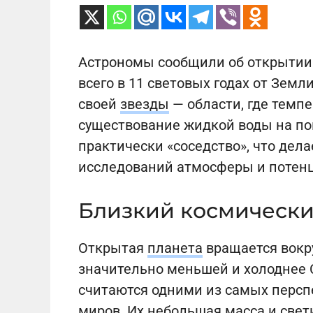
Астрономы сообщили об открытии
всего в 11 световых годах от Земл
своей
звезды
— области, где темп
существование жидкой воды на по
практически «соседство», что дел
исследований атмосферы и потенц
Близкий космически
Открытая
планета
вращается вокру
значительно меньшей и холоднее 
считаются одними из самых перс
миров. Их небольшая масса и све