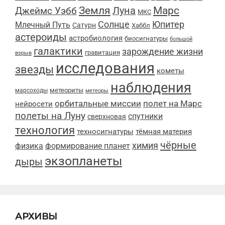
Марс
Земля
Луна
Джеймс Уэбб
МКС
Солнце
Юпитер
Млечный Путь
Сатурн
Хаббл
астероиды
астробиология
биосигнатуры
большой
галактики
зарождение жизни
гравитация
взрыв
исследования
звезды
кометы
наблюдения
метеориты
марсоходы
метеоры
орбитальные миссии
полет на Марс
нейросети
полеты на Луну
спутники
сверхновая
технология
техносигнатуры
тёмная материя
чёрные
химия
физика
формирование планет
экзопланеты
дыры
АРХИВЫ