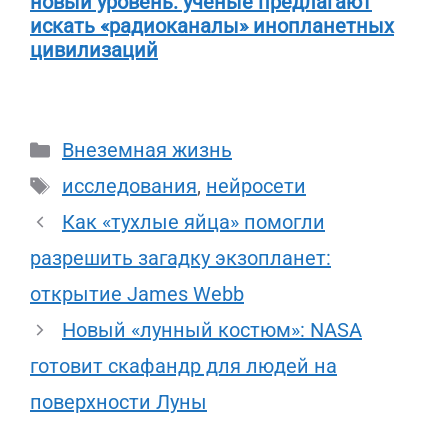
новый уровень: учёные предлагают
искать «радиоканалы» инопланетных
цивилизаций
Рубрики
Внеземная жизнь
Метки
исследования
,
нейросети
Как «тухлые яйца» помогли
разрешить загадку экзопланет:
открытие James Webb
Новый «лунный костюм»: NASA
готовит скафандр для людей на
поверхности Луны