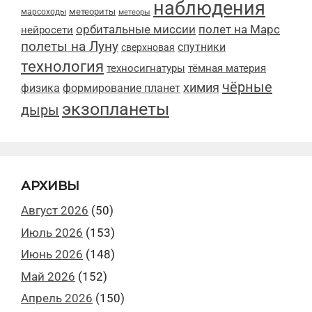
наблюдения
метеориты
марсоходы
метеоры
орбитальные миссии
полет на Марс
нейросети
полеты на Луну
спутники
сверхновая
технология
техносигнатуры
тёмная материя
чёрные
химия
физика
формирование планет
экзопланеты
дыры
АРХИВЫ
Август 2026
(50)
Июль 2026
(153)
Июнь 2026
(148)
Май 2026
(152)
Апрель 2026
(150)