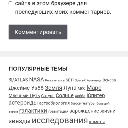
сайта в этом браузере для
последующих моих комментариев.
ПОПУЛЯРНЫЕ ТЕМЫ
NASA
3I/ATLAS
SETI
Венера
Perseverance
SpaceX
Артемида
Марс
Земля
Луна
Джеймс Уэбб
МКС
Солнце
Юпитер
Млечный Путь
Сатурн
Хаббл
астероиды
астробиология
биосигнатуры
большой
галактики
зарождение жизни
гравитация
взрыв
исследования
звезды
кометы