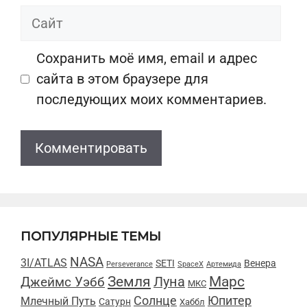
Сайт
Сохранить моё имя, email и адрес
сайта в этом браузере для
последующих моих комментариев.
ПОПУЛЯРНЫЕ ТЕМЫ
NASA
3I/ATLAS
SETI
Венера
Perseverance
SpaceX
Артемида
Марс
Земля
Луна
Джеймс Уэбб
МКС
Солнце
Юпитер
Млечный Путь
Сатурн
Хаббл