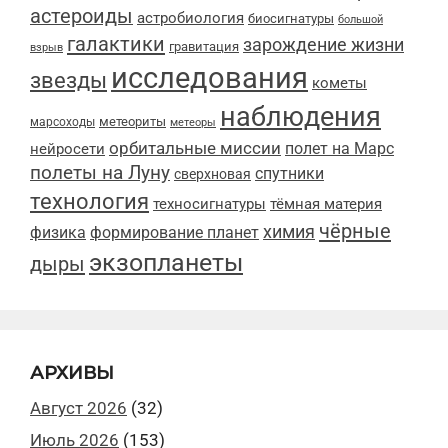
астероиды
астробиология
биосигнатуры
большой
галактики
зарождение жизни
гравитация
взрыв
исследования
звезды
кометы
наблюдения
метеориты
марсоходы
метеоры
орбитальные миссии
полет на Марс
нейросети
полеты на Луну
спутники
сверхновая
технология
техносигнатуры
тёмная материя
чёрные
химия
физика
формирование планет
экзопланеты
дыры
АРХИВЫ
Август 2026
(32)
Июль 2026
(153)