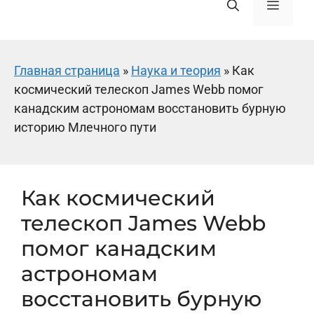
Меню
Главная страница
»
Наука и теория
»
Как
космический телескоп James Webb помог
канадским астрономам восстановить бурную
историю Млечного пути
Как космический
телескоп James Webb
помог канадским
астрономам
восстановить бурную