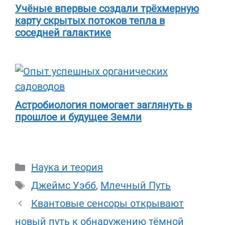
Учёные впервые создали трёхмерную
карту скрытых потоков тепла в
соседней галактике
Астробиология помогает заглянуть в
прошлое и будущее Земли
Рубрики
Наука и теория
Метки
Джеймс Уэбб
,
Млечный Путь
Квантовые сенсоры открывают
новый путь к обнаружению тёмной