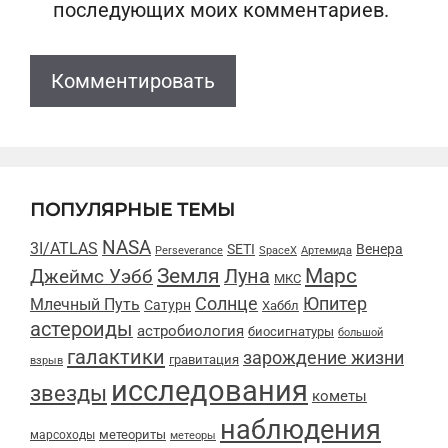
последующих моих комментариев.
ПОПУЛЯРНЫЕ ТЕМЫ
NASA
3I/ATLAS
SETI
Венера
Perseverance
SpaceX
Артемида
Марс
Земля
Луна
Джеймс Уэбб
МКС
Солнце
Юпитер
Млечный Путь
Сатурн
Хаббл
астероиды
астробиология
биосигнатуры
большой
галактики
зарождение жизни
гравитация
взрыв
исследования
звезды
кометы
наблюдения
метеориты
марсоходы
метеоры